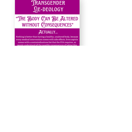
Förespråkar att skydda
barn